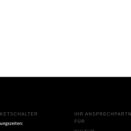
CKETSCHALTER
IHR ANSPRECHPART
FÜR
ungszeiten: