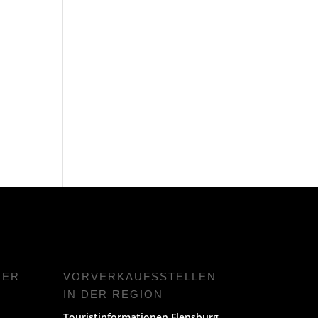
NER
VORVERKAUFS­STELLEN
IN DER REGION
Touristinformationen Flensburg